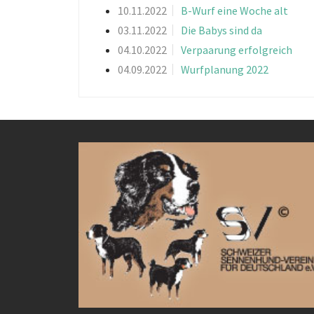
10.11.2022
B-Wurf eine Woche alt
03.11.2022
Die Babys sind da
04.10.2022
Verpaarung erfolgreich
04.09.2022
Wurfplanung 2022