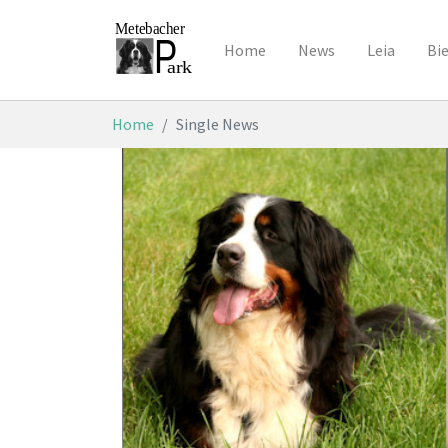
Home
News
Leia
Bi
Skip to main content
You are here:
Home
Single News